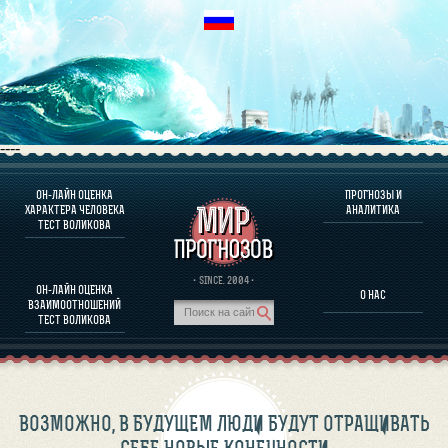
----
ОН-ЛАЙН ОЦЕНКА
ПРОГНОЗЫ И
О ПРОГРАММЕ
ХАРАКТЕРА ЧЕЛОВЕКА
АНАЛИТИКА
ТЕСТ ВОЛИКОВА
ОЦЕНКА ХАРАКТЕРA ЧЕЛОВЕКА
ОЦЕНКА ХАРАКТЕРА ВЫДАЮЩИХСЯ ЛИЧНОСТЕЙ
О ПРОГРАММЕ
· SINCE. 2004 ·
ОН-ЛАЙН ОЦЕНКА
О НАС
ТЕСТ НА СОВМЕСТИМОСТЬ ВОЛИКОВА
ВЗАИМООТНОШЕНИЙ
ПРОГНОЗЫ И АНАЛИТИКА
ТЕСТ ВОЛИКОВА
ВОЗМОЖНО, В БУДУЩЕМ ЛЮДИ БУДУТ ОТРАЩИВАТЬ