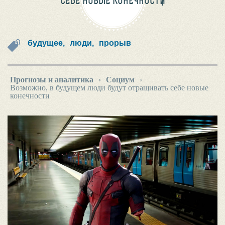
СЕБЕ НОВЫЕ КОНЕЧНОСТИ
будущее,
люди,
прорыв
Прогнозы и аналитика
›
Социум
›
Возможно, в будущем люди будут отращивать себе новые
конечности