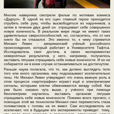
Многие наверняка смотрели фильм по мотивам комикса
«Дэдпул». В одной из его сцен главный герою приходится
отрубить себе руку, чтобы высвободиться из наручников, а
затем в течение двух дней он отращивает себе совершенно
новую конечность. В реальном мире люди не имеют таких
удивительных сверхспособностей, но, согласитесь, что от них
никто бы не отказался. Это именно то, к чему стремится
Михаил Левин - американский учёный российского
происхождения, который работает в Университете Тафтса.
Исследователь смог достичь в своих экспериментах
невероятных результатов, у него, например, получилось
заставить лягушек отращивать себе новые конечности. И он не
собирается ни в коем случае останавливаться на достигнутом.
Раньше наука полагала, что то, как должно выглядеть тело
того или иного организма, ему подсказывают исключительно
гены. Но Михаил Левин утверждает что очень важную роль в
этом процессе «картографии» играют ещё и электрические
сигналы, которыми клетки обмениваются между собой. Как
уже было сказано чуть выше, у учёного при помощи
биоэлектрики научилось заставить организм лягушки
отращивать себе новые конечности. Помимо всего прочего, с
помощью этой же технологии Михаил смог переместить глаза
головастиков с головы на их живот. Сам исследователь не
исключает, что в будущем его эксперименты приведет тому,
что люди тоже получать в возможность отращивать новые