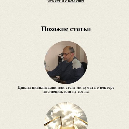
что ест и с кем спит
Похожие статьи
Циклы цивилизации или стоит ли думать о векторе
эволюции, или ну его на