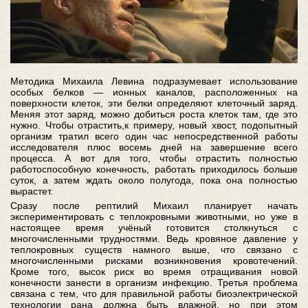
Методика Михаила Левина подразумевает использование
особых белков — ионных каналов, расположенных на
поверхности клеток, эти белки определяют клеточный заряд.
Меняя этот заряд, можно добиться роста клеток там, где это
нужно. Чтобы отрастить,к примеру, новый хвост, подопытный
организм тратил всего один час непосредственной работы
исследователя плюс восемь дней на завершение всего
процесса. А вот для того, чтобы отрастить полностью
работоспособную конечность, работать приходилось больше
суток, а затем ждать около полугода, пока она полностью
вырастет.
Сразу после рептилий Михаил планирует начать
экспериментировать с теплокровными животными, но уже в
настоящее время учёный готовится столкнуться с
многочисленными трудностями. Ведь кровяное давление у
теплокровных существ намного выше, что связано с
многочисленными рисками возникновения кровотечений.
Кроме того, высок риск во время отращивания новой
конечности занести в организм инфекцию. Третья проблема
связана с тем, что для правильной работы биоэлектрической
технологии рана должна быть влажной, но при этом