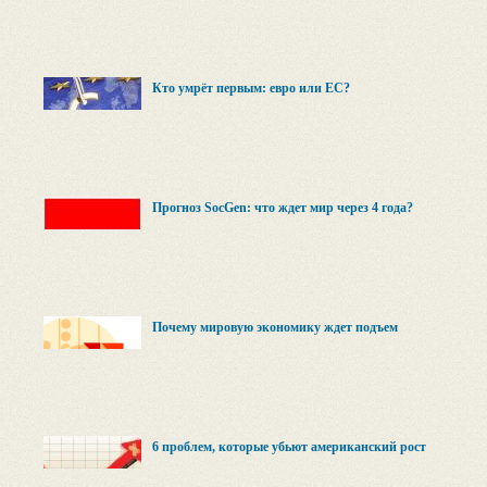
Кто умрёт первым: евро или ЕС?
Прогноз SocGen: что ждет мир через 4 года?
Почему мировую экономику ждет подъем
6 проблем, которые убьют американский рост