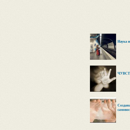
Наука и
ЧУВСТ
Создана
самово