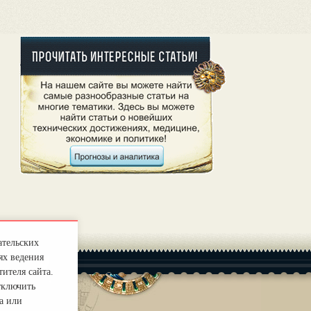
ательских
ях ведения
ителя сайта.
тключить
а или