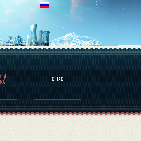
НАЛИТИКА
Ы И
О НАС
КА