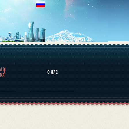
НАЛИТИКА
Ы И
О НАС
КА