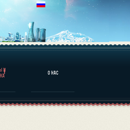
НАЛИТИКА
Ы И
О НАС
КА