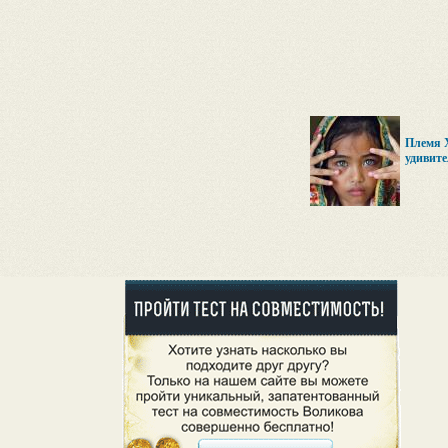
Племя Х
удивите