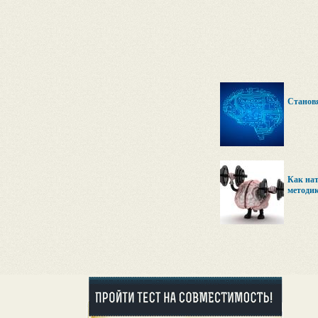
Становя
Как нат
методи