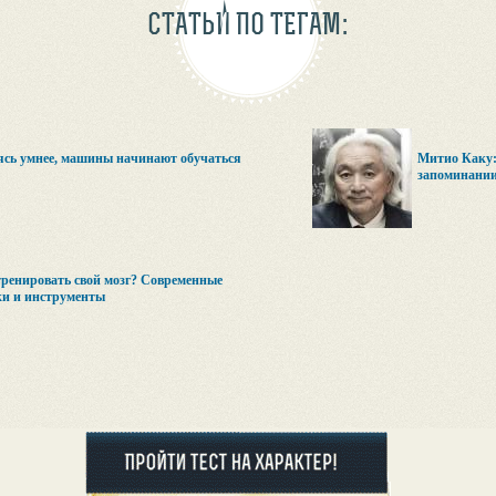
СТАТЬИ ПО ТЕГАМ:
сь умнее, машины начинают обучаться
Митио Каку: 
запоминани
ренировать свой мозг? Современные
ки и инструменты