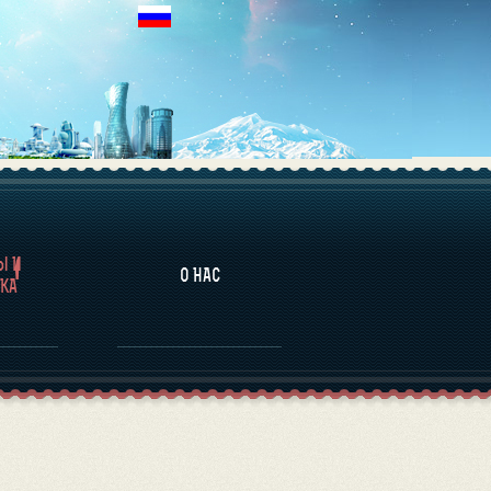
НАЛИТИКА
Ы И
О НАС
КА