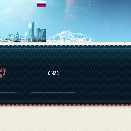
НАЛИТИКА
Ы И
О НАС
КА