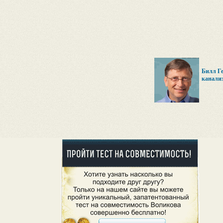
Билл Ге
канали