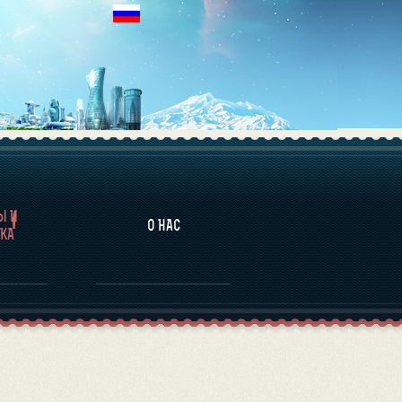
НАЛИТИКА
Ы И
О НАС
КА