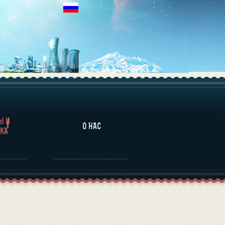
НАЛИТИКА
Ы И
О НАС
КА