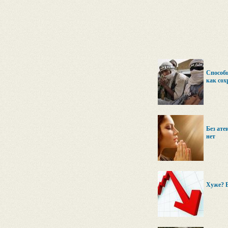
Способ
как сох
Без ате
нет
Хуже? Е