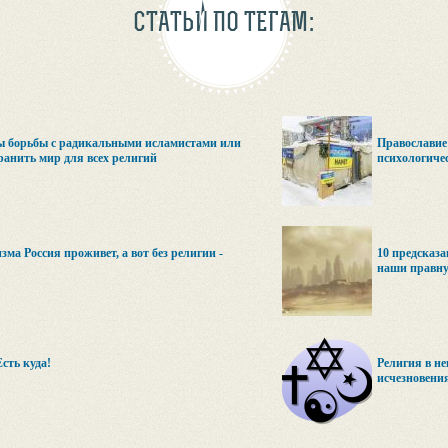
СТАТЬИ ПО ТЕГАМ:
ы борьбы с радикальными исламистами или
Православие
ранить мир для всех религий
психологиче
изма Россия проживет, а вот без религии -
10 предсказа
наши правн
сть куда!
Религия в не
исчезновени