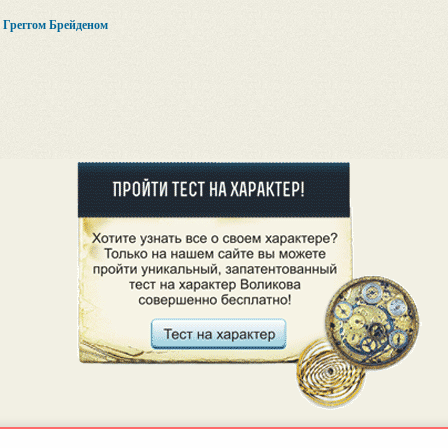
с Греггом Брейденом