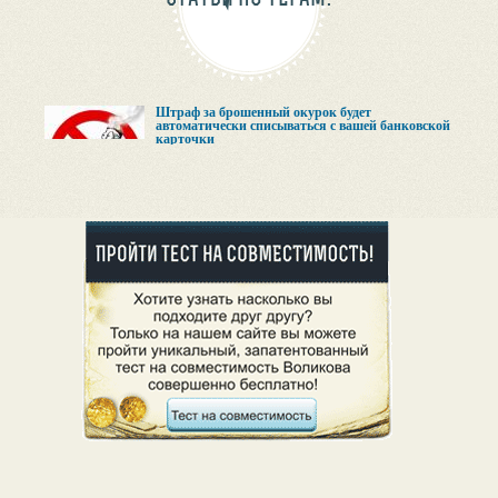
Штраф за брошенный окурок будет
автоматически списываться с вашей банковской
карточки