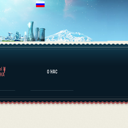
НАЛИТИКА
Ы И
О НАС
КА