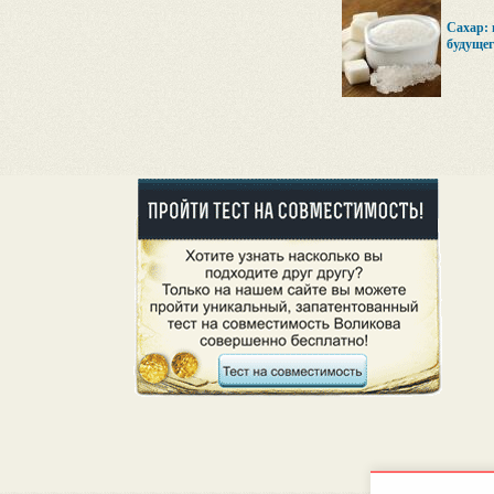
Сахар: 
будущег