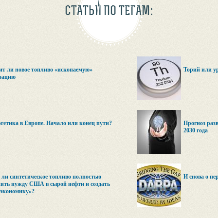
СТАТЬИ ПО ТЕГАМ:
т ли новое топливо «ископаемую»
Торий или у
зацию
гетика в Европе. Начало или конец пути?
Прогноз разв
2030 года
ли синтетическое топливо полностью
И снова о п
ить нужду США в сырой нефти и создать
 экономику»?