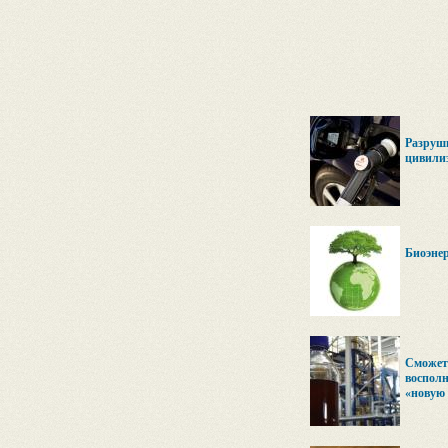
Разруши
цивили
Биоэнер
Сможет 
восполн
«новую