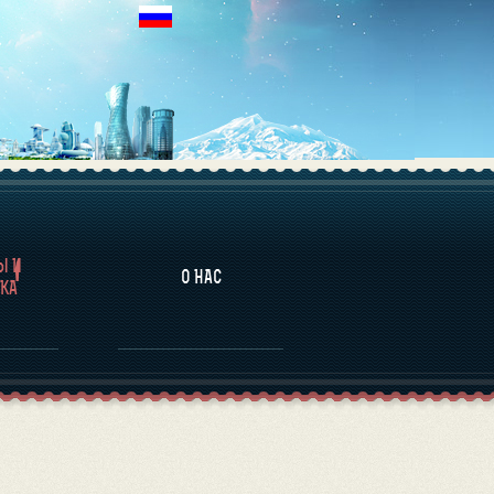
НАЛИТИКА
Ы И
О НАС
КА