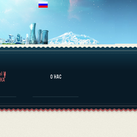
НАЛИТИКА
Ы И
О НАС
КА