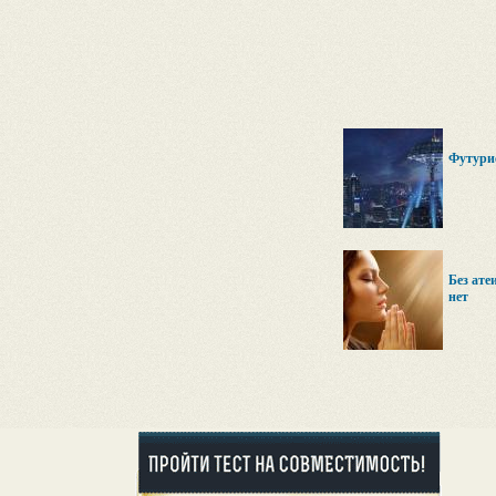
Футури
Без ате
нет