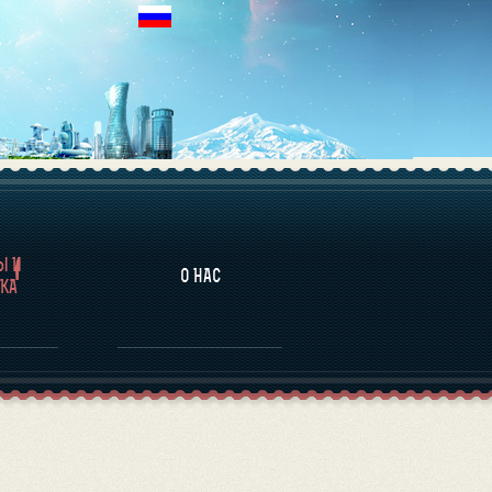
НАЛИТИКА
Ы И
О НАС
КА