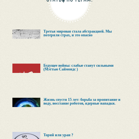
Третья мировая стала абстракцией. Мы
потеряли страх, и это опасно
Будущее войны: слабые станут сильными
(Мэттью Саймондс )
Жизнь спустя 15 лет: борьба за пропитание и
воду, восстание роботов, ядерные нападки.
Торий или уран ?