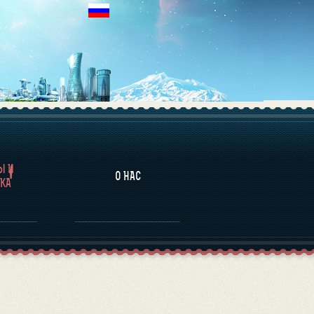
НАЛИТИКА
Ы И
О НАС
КА