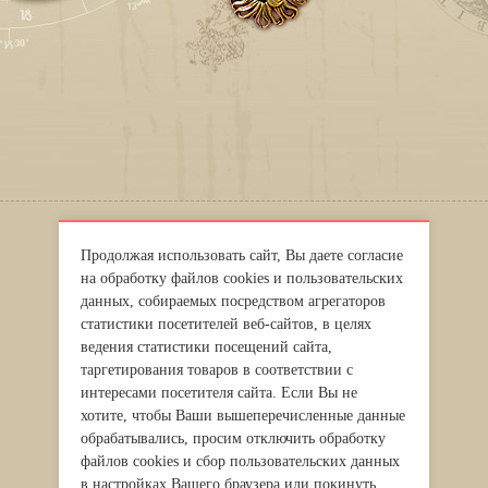
НАУКА И ТЕХНИКА * /
Продолжая использовать сайт, Вы даете согласие
АСТРОЛОГИЯ * /
на обработку файлов cookies и пользовательских
данных, собираемых посредством агрегаторов
ЭКОНОМИКА * /
статистики посетителей веб-сайтов, в целях
ведения статистики посещений сайта,
ЗДОРОВЬЕ * /
таргетирования товаров в соответствии с
ЭКОСФЕРА, КЛИМАТ * /
интересами посетителя сайта. Если Вы не
хотите, чтобы Ваши вышеперечисленные данные
ПОЛИТИКА * /
обрабатывались, просим отключить обработку
файлов cookies и сбор пользовательских данных
СОЦИУМ
в настройках Вашего браузера или покинуть