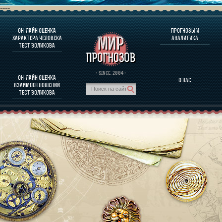
----
ОН-ЛАЙН ОЦЕНКА
ПРОГНОЗЫ И
О ПРОГРАММЕ
ХАРАКТЕРА ЧЕЛОВЕКА
АНАЛИТИКА
ТЕСТ ВОЛИКОВА
ОЦЕНКА ХАРАКТЕРA ЧЕЛОВЕКА
ОЦЕНКА ХАРАКТЕРА ВЫДАЮЩИХСЯ ЛИЧНОСТЕЙ
О ПРОГРАММЕ
· SINCE. 2004 ·
ОН-ЛАЙН ОЦЕНКА
О НАС
ТЕСТ НА СОВМЕСТИМОСТЬ ВОЛИКОВА
ВЗАИМООТНОШЕНИЙ
ПРОГНОЗЫ И АНАЛИТИКА
ТЕСТ ВОЛИКОВА