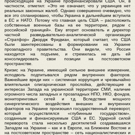
происходящее на Украине профинансировали США. Он, в
частности, отметил: «Это не означает, что у украинцев нет
реальных законных жалоб. Однако совершенно очевидно, что
все это спланировано, чтобы Украина в дальнейшем вступила
в ЕС и НАТО. Потому что главная цель США – расположить
собственные военные базы на ее территории, рядом с
российской границей». Ему вторит основатель и директор
частной разведывательно-аналитической организации
«Стратфор» Джордж Фридман, который считает, что США
были заинтересованы в формировании на Украине
прозападного правительства. Они видели, что Россия
находится на подъеме, и стремилась не дать ей
консолидировать свои позиции на постсоветском
пространстве.
Кризис на Украине, имеющий сильное внешнее измерение,
исподволь подпитывался рядом внутренних факторов.
Важнейшие вреди них – системная коррупция и чрезвычайно
влиятельная олигархическая прослойка, действующие в
интересах Запада на украинской территории СМИ, наличие
огромного числа западных и прозападных НПО, НКО, фондов,
мониторинговых сетей и т.д. Вследствие мощного
синергетического воздействия внешних и внутренних
факторов на Украине произошел государственный переворот,
который осуществлялся «глубинным государством»,
созданным и финансируемым США и ЕС. Ударной силой
переворота стала несколько десятилетий создававшаяся
Западом на Украине – как и в Европе, на Ближнем Востоке и
на постсоветском пространстве – сеть националистических и