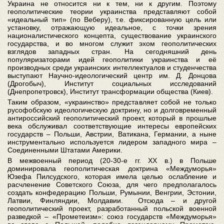
Украина не относится ни к тем, ни к другим. Поэтому
геополитические теории украинства представляют собой
«идеальный тип» (по Веберу), т.е. фиксированную цель или
установку, отражающую идеальное, с точки зрения
националистического концепта, существование украинского
государства, и во многом служит эхом геополитических
взглядов западных стран. На сегодняшний день
популяризаторами идей геополитики украинства и её
производных среди украинских интеллектуалов и студенчества
выступают Научно-идеологический центр им. Д. Донцова
(Дрогобыч), Институт социальных исследований
(Днепропетровск), Институт трансформации общества (Киев).
Таким образом, «украинство» представляет собой не только
русофобскую идеологическую доктрину, но и долговременный
антироссийский геополитический проект, который в прошлые
века обслуживал соответствующие интересы европейских
государств – Польши, Австрии, Ватикана, Германии, а ныне
инструментально используется лидером западного мира –
Соединенными Штатами Америки.
В межвоенный период (20-30-е гг. ХХ в.) в Польше
доминировала геополитическая доктрина «Междуморья»
Юзефа Пилсудского, которая имела целью ослабление и
расчленение Советского Союза, для чего предполагалось
создать конфедерацию Польши, Румынии, Венгрии, Эстонии,
Латвии, Финляндии, Молдавии. Отсюда – и другой
геополитический проект, разработанный польской военной
разведкой – «Прометеизм»: союз государств «Междуморья»