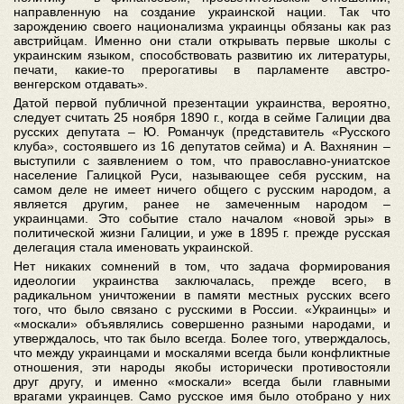
направленную на создание украинской нации. Так что
зарождению своего национализма украинцы обязаны как раз
австрийцам. Именно они стали открывать первые школы с
украинским языком, способствовать развитию их литературы,
печати, какие-то прерогативы в парламенте австро-
венгерском отдавать».
Датой первой публичной презентации украинства, вероятно,
следует считать 25 ноября 1890 г., когда в сейме Галиции два
русских депутата – Ю. Романчук (представитель «Русского
клуба», состоявшего из 16 депутатов сейма) и А. Вахнянин –
выступили с заявлением о том, что православно-униатское
население Галицкой Руси, называющее себя русским, на
самом деле не имеет ничего общего с русским народом, а
является другим, ранее не замеченным народом –
украинцами. Это событие стало началом «новой эры» в
политической жизни Галиции, и уже в 1895 г. прежде русская
делегация стала именовать украинской.
Нет никаких сомнений в том, что задача формирования
идеологии украинства заключалась, прежде всего, в
радикальном уничтожении в памяти местных русских всего
того, что было связано с русскими в России. «Украинцы» и
«москали» объявлялись совершенно разными народами, и
утверждалось, что так было всегда. Более того, утверждалось,
что между украинцами и москалями всегда были конфликтные
отношения, эти народы якобы исторически противостояли
друг другу, и именно «москали» всегда были главными
врагами украинцев. Само русское имя было отобрано у них