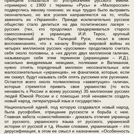
принципе отказаться от употребления русского имени:
«примерно с 1900 г. термины «Русь» и «Малороссия»
подверглись явному гонению; их еще трудно было вытравить
окончательно, но все усилия направляются на то, чтобы
заменить их «Украиной». Прежде исключительно русское
общество стало делиться на два политических лагеря –
русских (тех, кто продолжал придерживаться старого
самосознания) и украинцев. И.И. Терох, крупный
общественный деятель Галицкой Руси, писал в своих
воспоминаниях, что к началу Второй мировой войны из
четырех миллионов русских «русскими» продолжало считать
себя около половины, а «из других двух миллионов галичан,
называющих себя этим термином (украинцами – И.Д.),
насильно внедряемым немцами, поляками и Ватиканом,
нужно отнять порядочный миллион несознательных или
малосознательных «украинцев», не фанатиков, которые, если
им скажут, будут называть себя опять русскими или русинами.
Остается всего около полмиллиона «завзятущих» галичан,
которые стремятся привить свое украинство (то есть
ненависть к России и всему русскому) 35 миллионам русских
людей Южной России и с помощью этой ненависти создать
новый народ, литературный язык и государство».
Национальной идеей, под которую создавался новый народ,
была русофобия, отрицание русскости и борьба с нею.
Главная забота «самостийников» - доказать отличие украинца
от русского, украинского языка от русского, украинской
истории от русской и т.д. Иными словами, украинизация – это
дерусификация, в этом ее смысл и назначение. «Особенность