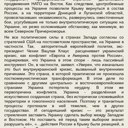
продвижения НАТО на Восток. Как следствие, центробежные
процессы на Украине позволили Крыму вернуться в состав
России, а на территории Донецкой и Луганской областей,
провозгласивших независимость, развернулись ожесточенные
бои, усугубившие не только внутриполитическую ситуацию на
Украине, но резко осложнившие обстановку, как минимум, во
всем Северном Причерноморье.
Не все политические силы в странах Запада согласны со
стратегией США на постсоветском пространстве, на Украине в
частности. Так, авторитетный европейский политик, экс-
президент Чехии Вацлав Клаус расценивает украинский
кризис, как конфликт «Европа и Америка против России»,
подчеркивая, что Украина в этом споре - лишь пассивный
инструмент. Он, в частности, заявил: «Уверен, что изначально
это был внутриукраинский кризис, вызванный внутренними
причинами. Это страна, в которой практически не произошла
посткоммунистическая трансформация. В этом деле по
сравнению с другими центрально- и восточноевропейскими
странами Украина потерпела неудачу. В этом же
первопричина конфликта. Украина - разделённая и
искусственно созданная страна, без исторически сложившейся
территории и гомогенного населения. Поэтому и транзитные
процессы протекали в ней тяжелее, чем в других
государствах. И сегодняшний кризис — это результат
стремления заставить Украину сделать выбор между Западом
и Востоком. Но поставить её перед таким выбором значит
разрушить её», «…действия России в Крыму были реакцией, а