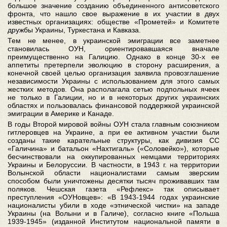
большое значение созданию объединенного антисоветского
фронта, что нашло свое выражение в их участии в двух
известных организациях: обществе «Прометей» и Комитете
дружбы Украины, Туркестана и Кавказа.
Тем не менее, в украинской эмиграции все заметнее
становилась ОУН, ориентировавшаяся вначале
преимущественно на Галицию. Однако в конце 30-х ее
аппетиты претерпели эволюцию в сторону расширения, а
конечной своей целью организация заявила провозглашение
независимости Украины с использованием для этого самых
жестких методов. Она располагала сетью подпольных ячеек
не только в Галиции, но и в некоторых других украинских
областях и пользовалась финансовой поддержкой украинской
эмиграции в Америке и Канаде.
В годы Второй мировой войны ОУН стала главным союзником
гитлеровцев на Украине, а при ее активном участии были
созданы такие карательные структуры, как дивизия СС
«Галичина» и батальон «Нахтигаль» («Соловейко»), которые
бесчинствовали на оккупированных немцами территориях
Украины и Белоруссии. В частности, в 1943 г. на территории
Волынской области националистами самым зверским
способом были уничтожены десятки тысяч проживавших там
поляков. Чешская газета «Рефлекс» так описывает
преступления «ОУНовцев»: «В 1943-1944 годах украинские
националисты убили в ходе «этнической чистки» на западе
Украины (на Волыни и в Галиче), согласно книге «Польша
1939-1945» (изданной Институтом национальной памяти в