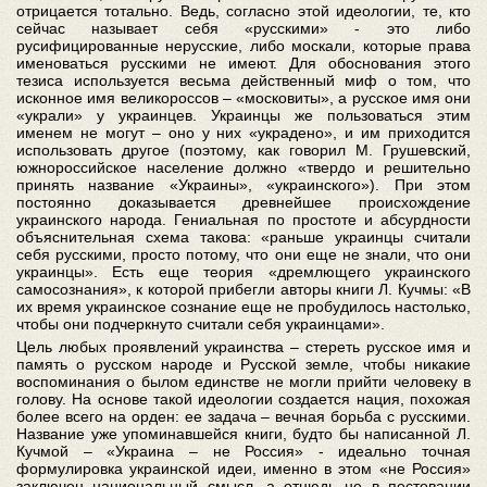
отрицается тотально. Ведь, согласно этой идеологии, те, кто
сейчас называет себя «русскими» - это либо
русифицированные нерусские, либо москали, которые права
именоваться русскими не имеют. Для обоснования этого
тезиса используется весьма действенный миф о том, что
исконное имя великороссов – «московиты», а русское имя они
«украли» у украинцев. Украинцы же пользоваться этим
именем не могут – оно у них «украдено», и им приходится
использовать другое (поэтому, как говорил М. Грушевский,
южнороссийское население должно «твердо и решительно
принять название «Украины», «украинского»). При этом
постоянно доказывается древнейшее происхождение
украинского народа. Гениальная по простоте и абсурдности
объяснительная схема такова: «раньше украинцы считали
себя русскими, просто потому, что они еще не знали, что они
украинцы». Есть еще теория «дремлющего украинского
самосознания», к которой прибегли авторы книги Л. Кучмы: «В
их время украинское сознание еще не пробудилось настолько,
чтобы они подчеркнуто считали себя украинцами».
Цель любых проявлений украинства – стереть русское имя и
память о русском народе и Русской земле, чтобы никакие
воспоминания о былом единстве не могли прийти человеку в
голову. На основе такой идеологии создается нация, похожая
более всего на орден: ее задача – вечная борьба с русскими.
Название уже упоминавшейся книги, будто бы написанной Л.
Кучмой – «Украина – не Россия» - идеально точная
формулировка украинской идеи, именно в этом «не Россия»
заключен национальный смысл, а отнюдь не в пестовании