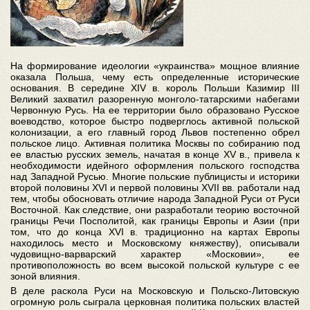
На формирование идеологии «украинства» мощное влияние
оказала Польша, чему есть определенные исторические
основания. В середине XIV в. король Польши Казимир III
Великий захватил разоренную монголо-татарскими набегами
Червонную Русь. На ее территории было образовано Русское
воеводство, которое быстро подверглось активной польской
колонизации, а его главный город Львов постепенно обрел
польское лицо. Активная политика Москвы по собиранию под
ее властью русских земель, начатая в конце XV в., привела к
необходимости идейного оформления польского господства
над Западной Русью. Многие польские публицисты и историки
второй половины XVI и первой половины XVII вв. работали над
тем, чтобы обосновать отличие народа Западной Руси от Руси
Восточной. Как следствие, они разработали теорию восточной
границы Речи Посполитой, как границы Европы и Азии (при
том, что до конца XVI в. традиционно на картах Европы
находилось место и Московскому княжеству), описывали
чудовищно-варварский характер «Московии», ее
противоположность во всем высокой польской культуре с ее
зоной влияния.
В деле раскола Руси на Московскую и Польско-Литовскую
огромную роль сыграла церковная политика польских властей