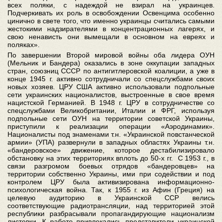
всех поляки, с надеждой не взирал на украинцев.
Подчеркивать их роль в освобождении Освенцима особенно
цинично в свете того, что именно украинцы считались самыми
жестокими надзирателями в концентрационных лагерях, и
свою ненависть они вымещали в основном на евреях и
поляках».
По завершении Второй мировой войны оба лидера ОУН
(Мельник и Бандера) оказались в зоне оккупации западных
стран, союзниц СССР по антигитлеровской коалиции, а уже в
конце 1945 г. активно сотрудничали со спецслужбами своих
новых хозяев. ЦРУ США активно использовали подпольные
сети украинских националистов, выстроенные в свое время
нацистской Германией. В 1948 г. ЦРУ в сотрудничестве со
спецслужбами Великобритании, Италии и ФРГ, используя
подпольные сети ОУН на территории советской Украины,
приступили к реализации операции «Аэродинамик».
Националисты под знаменами т.н. «Украинской повстанческой
армии» (УПА) развернули в западных областях Украины т.н.
«бандеровское» движение, которое дестабилизировало
обстановку на этих территориях вплоть до 50-х гг. С 1953 г., в
связи разгромом боевых отрядов «бандеровцев» на
территории собственно Украины, ими при содействии и под
контролем ЦРУ была активизирована информационно-
психологическая война. Так, к 1955 г. из Афин (Греция) на
целевую аудиторию в Украинской ССР велись
соответствующие радиотрансляции, над территорией этой
республики разбрасывали пропагандирующие национализм
листовки. К работе привлекались представители украинской