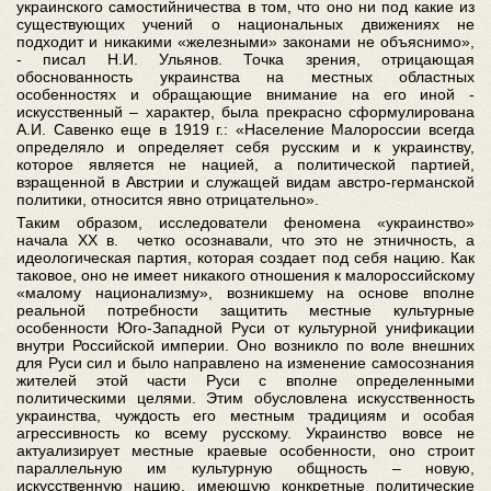
украинского самостийничества в том, что оно ни под какие из
существующих учений о национальных движениях не
подходит и никакими «железными» законами не объяснимо»,
- писал Н.И. Ульянов. Точка зрения, отрицающая
обоснованность украинства на местных областных
особенностях и обращающие внимание на его иной -
искусственный – характер, была прекрасно сформулирована
А.И. Савенко еще в 1919 г.: «Население Малороссии всегда
определяло и определяет себя русским и к украинству,
которое является не нацией, а политической партией,
взращенной в Австрии и служащей видам австро-германской
политики, относится явно отрицательно».
Таким образом, исследователи феномена «украинство»
начала ХХ в. четко осознавали, что это не этничность, а
идеологическая партия, которая создает под себя нацию. Как
таковое, оно не имеет никакого отношения к малороссийскому
«малому национализму», возникшему на основе вполне
реальной потребности защитить местные культурные
особенности Юго-Западной Руси от культурной унификации
внутри Российской империи. Оно возникло по воле внешних
для Руси сил и было направлено на изменение самосознания
жителей этой части Руси с вполне определенными
политическими целями. Этим обусловлена искусственность
украинства, чуждость его местным традициям и особая
агрессивность ко всему русскому. Украинство вовсе не
актуализирует местные краевые особенности, оно строит
параллельную им культурную общность – новую,
искусственную нацию, имеющую конкретные политические