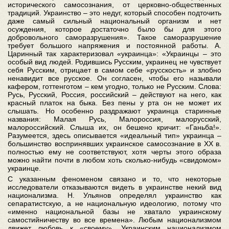
исторического самосознания, от церковно-общественных
традиций. Украинство – это недуг, который способен подточить
даже самый сильный национальный организм и нет
осуждения, которое достаточно было бы для этого
добровольного саморазрушения». Такое саморазрушение
требует большого напряжения и постоянной работы. А.
Царинный так характеризовал «украинца»: «Украинцы – это
особый вид людей. Родившись Русским, украинец не чувствует
себя Русским, отрицает в самом себе «русскость» и злобно
ненавидит все русское. Он согласен, чтобы его называли
кафером, готтенготом – кем угодно, только не Русским. Слова:
Русь, Русский, Россия, российский – действуют на него, как
красный платок на быка. Без пены у рта он не может их
слышать. Но особенно раздражают украинца старинные
названия: Малая Русь, Малороссия, малорусский,
малороссийский. Слыша их, он бешено кричит: «Ганьба!».
Разумеется, здесь описывается «идеальный тип» украинца –
большинство воспринявших украинское самосознание в ХХ в.
полностью ему не соответствуют, хотя черты этого образа
можно найти почти в любом хоть сколько-нибудь «свидомом»
украинце.
С указанным феноменом связано и то, что некоторые
исследователи отказываются видеть в украинстве некий вид
национализма. Н. Ульянов определял украинство как
сепаратистскую, а не национальную идеологию, потому что
«именно национальной базы не хватало украинскому
самостийничеству во все времена». Любым национализмом
движет любовь к «своему». Украинским национализмом