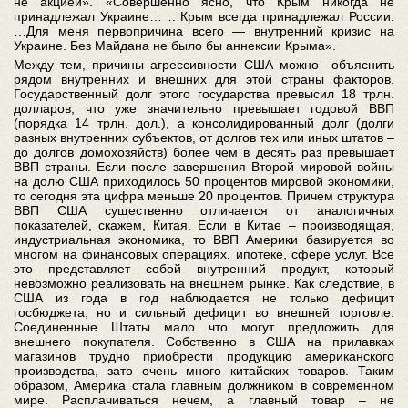
не акцией». «Совершенно ясно, что Крым никогда не
принадлежал Украине… …Крым всегда принадлежал России.
…Для меня первопричина всего — внутренний кризис на
Украине. Без Майдана не было бы аннексии Крыма».
Между тем, причины агрессивности США можно объяснить
рядом внутренних и внешних для этой страны факторов.
Государственный долг этого государства превысил 18 трлн.
долларов, что уже значительно превышает годовой ВВП
(порядка 14 трлн. дол.), а консолидированный долг (долги
разных внутренних субъектов, от долгов тех или иных штатов –
до долгов домохозяйств) более чем в десять раз превышает
ВВП страны. Если после завершения Второй мировой войны
на долю США приходилось 50 процентов мировой экономики,
то сегодня эта цифра меньше 20 процентов. Причем структура
ВВП США существенно отличается от аналогичных
показателей, скажем, Китая. Если в Китае – производящая,
индустриальная экономика, то ВВП Америки базируется во
многом на финансовых операциях, ипотеке, сфере услуг. Все
это представляет собой внутренний продукт, который
невозможно реализовать на внешнем рынке. Как следствие, в
США из года в год наблюдается не только дефицит
госбюджета, но и сильный дефицит во внешней торговле:
Соединенные Штаты мало что могут предложить для
внешнего покупателя. Собственно в США на прилавках
магазинов трудно приобрести продукцию американского
производства, зато очень много китайских товаров. Таким
образом, Америка стала главным должником в современном
мире. Расплачиваться нечем, а главный товар – не