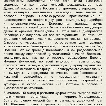
монгольским элементом. Более того, сами «москали»
виделись им как народ кочевой, доказательства чему
Духинский находил и в России его времени, утверждая, что
«они останутся кочевниками навсегда», ведь такова их
расовая природа. Польско-русское противостояние он
рассматривал как конфликт двух рас – земледельцев-арийцев
и кочевников-туранцев. Естественная граница между
«туранцами» и «арийцами» была им обозначена по Днепру,
Двине и «речкам Финляндии». В этом плане днепровское
Левобережье виделось им все же туранским. Понятно, что
туранцами объявлялись и запорожские казаки, чья расовая
близость с «москалями» и естественная для туранцев
агрессивность и была причиной, по его мнению, многих бед
Польши. Эта же граница понималась и как разделительная
линия между европейской цивилизацией и Азией, Востоком,
транслируемым как нечто извечно враждебное Европе.
Именно Духинский, по всей видимости, первым создал
относительно цельную идеологическую доктрину украинства.
Ее суть заключалась в отрицании общерусского самосознания
и культуры, утверждении этнической разобщенности и
исконной враждебности с «москалями», осознании
принадлежности к польскому пространству «европейской
культуры» и особой миссии «на Востоке» в борьбе с
«московской азиатчиной».
Значительный вклад в развитии «украинства» сыграла тайная
политическая организация – Кирилло-Мефодиевское
братство, членом которой был, в том числе, украинский поэт
Т.Г. Шевченко. Главной целью этого «братства» являлось