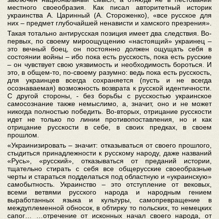
местного своеобразия. Как писал авторитетный историк
украинства А. Царинный (А. Стороженко), «все русское для
них – предмет глубочайшей ненависти и хамского презрения».
Такая тотально антирусская позиция имеет два следствия. Во-
первых, по своему мироощущению «настоящий» украинец –
это вечный боец, он постоянно должен ощущать себя в
состоянии войны – ибо пока есть русскость, пока есть русские
– он чувствует свою уязвимость и необходимость бороться. И
это, в общем-то, по-своему разумно: ведь пока есть русскость,
для украинцев всегда сохраняется (пусть и не всегда
осознаваемая) возможность возврата к русской идентичности.
С другой стороны, - без борьбы с русскостью украинское
самосознание также немыслимо, а, значит, оно и не может
никогда полностью победить. Во-вторых, отрицание русскости
идет не только по линии противопоставления, но и как
отрицание русскости в себе, в своих предках, в своем
прошлом.
«Украинизировать – значит: отказываться от своего прошлого,
стыдиться принадлежности к русскому народу, даже названий
«Русь», «русский», отказываться от преданий истории,
тщательно стирать с себя все общерусские своеобразные
черты и стараться подделаться под областную и «украинскую»
самобытность. Украинство – это отступление от вековых,
всеми ветвями русского народа и народным гением
выработанных языка и культуры, самопревращение в
междуплеменной обносок, в обтирку то польских, то немецких
сапог… …отречение от исконных начал своего народа, от