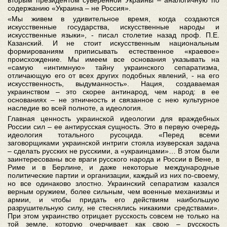
вторым президентом суверенной Украины – аналогичную по
содержанию «Украина – не Россия».
«Мы живем в удивительное время, когда создаются
искусственные государства, искусственные народы и
искусственные языки», - писал столетие назад проф. П.Е.
Казанский. И не стоит искусственным национальным
формированиям приписывать естественное «краевое»
происхождение. Мы имеем все основания указывать на
«самую «интимную» тайну украинского сепаратизма,
отличающую его от всех других подобных явлений, - на его
искусственность, выдуманность». Нация, создаваемая
украинством – это скорее антинарод, чем народ: в ее
основаниях – не этничность и связанное с нею культурное
наследие во всей полноте, а идеология.
Главная ценность украинской идеологии для враждебных
России сил – ее антирусская сущность. Это в первую очередь
идеология тотального русоцида. «Перед всеми
заговорщиками украинской интриги стояла изуверская задача
– сделать русских не русскими, а «украинцами»… В этом были
заинтересованы все враги русского народа и России в Вене, в
Риме и в Берлине, и даже некоторые международные
политические партии и организации, каждый из них по-своему,
но все одинаково злостно. Украинский сепаратизм казался
верным оружием, более сильным, чем военные механизмы и
армии, и чтобы придать его действиям наибольшую
разрушительную силу, не стеснялись никакими средствами».
При этом украинство отрицает русскость совсем не только на
той земле, которую очерчивает как свою – русскость