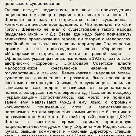
цели своего существования.
Однако следует подчеркнуть, что даже в произведениях
национально мыслящего украинского писателя и поэта Т.Г.
Шевченко «ни разу не встречается слово «украинец» в
контексте этнической принадлежности. Что поделать, но как и
Гоголь, Шевченко не знал о существовании такого народа
(выделено мной – И.Д.). Везде, где надо было подчеркнуть
этническое происхождение героев, он говорил о малороссах.
Украйной он называл всего лишь территорию Поднепровья,
причем в его произведениях слова «Украина» и
«Малороссия» встречаются почти в равной мере. …
Официально украинцы появились только в 1922 г., из польско-
австрийских «схронов»… …благодаря Советской власти
малороссийское крестьянское наречие стало
государственным языком. Шевченковская «народная мова»,
существенно дополненная и развитая, была превращена
советами в литературный язык. А в «украинцев» насильно
записывали всех подряд, независимо от национальности:
поляков, белорусов, греков, евреев и т.д. Население процессу
«украинизации» сопротивлялось, как могло, не понимая,
зачем ему навязывают чуждый ему язык, с огромным
количеством придуманных слов и заимствованных
полонизмов. Но для украинских коммунистов не было ничего
невозможного». Более того, бывший первый секретарь ЦК КПУ
Шелест в советское время написал пропитанную
националистическим духом книгу «Украина моя Радянская», а
Кучма, бывший коммунист и «красный директор», ставший