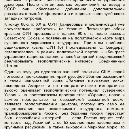
диаспоры. После снятия жестких ограничений на въезд в
СССР они обеспечили добывание дополнительной
разведывательной информации в интересах спецслужб своих
западных патронов.
К концу 80-х гг. ХХ в. ОУН (бандеровцы и мельниковцы) уже
полулегально «работали» на Украине. Легализация обеих
крыльев ОУН произошла в начале 90-х гг., после развала
Советского Союза и появления на политической карте мира
суверенного украинского государства. При этом наиболее
радикальное крыло ОУН (б) (последователи С. Бандеры)
легализовались в рамках политической партии – «Конгресс
украинских националистов», с новой энергией продолжившей
реализовывать геополитические интересы Соединенных
Штатов.
Один из ведущих идеологов внешней политики США, еврей
польского происхождения, ярый русофоб Збигнев Бжезинский
в своей нашумевшей книге «Великая шахматная доска:
господство Америки и ее геостратегические императивы»
высоко оценивает геополитический потенциал суверенной
Украины на постсоветском пространстве: «Украина, новое и
важное пространство на евразийской шахматной доске,
является геополитическим центром, потому что само ее
существование как независимого государства помогает
трансформировать Россию. Без Украины Россия перестает
быть евразийской империей… …если Россия вернет себе
контроль над Украиной с ее 52-миллионным населением и
крупными ресурсами, а также выходом к Черному морю, то