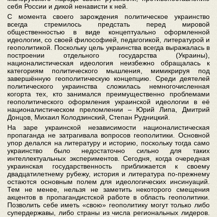
себя России и дикой ненависти к ней.
С момента своего зарождения политическое украинство
всегда стремилось предстать перед мировой
общественностью в виде концептуально оформленной
идеологии, со своей философией, педагогикой, литературой и
геополитикой. Поскольку цель украинства всегда выражалась в
построении отдельного государства (Украины),
националистическая идеология неизбежно обращалась к
категориям политического мышления, мимикрируя под
завершённую геополитическую концепцию. Среди деятелей
политического украинства сложилась немногочисленная
когорта тех, кто занимался преимущественно проблемами
геополитического оформления украинской идеологии в её
националистическом преломлении – Юрий Липа, Дмитрий
Донцов, Михаил Колодзинский, Степан Рудницкий.
На заре украинской независимости националистическая
пропаганда не затрагивала вопросов геополитики. Основной
упор делался на литературу и историю, поскольку тогда само
украинство было недостаточно сильно для таких
интеллектуальных экспериментов. Сегодня, когда очередная
украинская государственность приближается к своему
двадцатилетнему рубежу, история и литература по-прежнему
остаются основным полем для идеологических инсинуаций.
Тем не менее, нельзя не заметить некоторого смещения
акцентов в пропагандистской работе в область геополитики.
Позволить себе иметь «свою» геополитику могут только либо
супердержавы, либо страны из числа региональных лидеров.