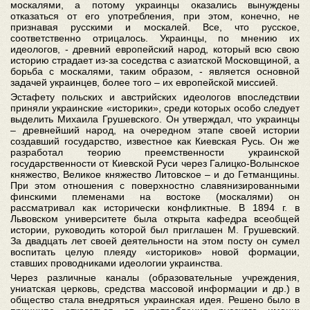
москалями, а потому украинцы оказались вынуждены
отказаться от его употребления, при этом, конечно, не
признавая русскими и москалей. Все, что русское,
соответственно отрицалось. Украинцы, по мнению их
идеологов, - древний европейский народ, который всю свою
историю страдает из-за соседства с азиатской Московщиной, а
борьба с москалями, таким образом, - является основной
задачей украинцев, более того – их европейской миссией.
Эстафету польских и австрийских идеологов впоследствии
приняли украинские «историки», среди которых особо следует
выделить Михаила Грушевского. Он утверждал, что украинцы
– древнейший народ, на очередном этапе своей истории
создавший государство, известное как Киевская Русь. Он же
разработал теорию преемственности украинской
государственности от Киевской Руси через Галицко-Волынское
княжество, Великое княжество Литовское – и до Гетманщины.
При этом отношения с поверхностно славянизированными
финскими племенами на востоке (москалями) он
рассматривал как исторически конфликтные. В 1894 г. в
Львовском университете была открыта кафедра всеобщей
истории, руководить которой был приглашен М. Грушевский.
За двадцать лет своей деятельности на этом посту он сумел
воспитать целую плеяду «историков» новой формации,
ставших проводниками идеологии украинства.
Через различные каналы (образовательные учреждения,
униатская церковь, средства массовой информации и др.) в
общество стала внедряться украинская идея. Решено было в