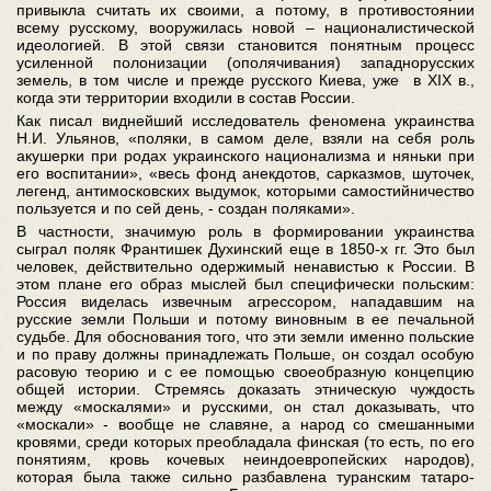
привыкла считать их своими, а потому, в противостоянии
всему русскому, вооружилась новой – националистической
идеологией. В этой связи становится понятным процесс
усиленной полонизации (ополячивания) западнорусских
земель, в том числе и прежде русского Киева, уже в XIX в.,
когда эти территории входили в состав России.
Как писал виднейший исследователь феномена украинства
Н.И. Ульянов, «поляки, в самом деле, взяли на себя роль
акушерки при родах украинского национализма и няньки при
его воспитании», «весь фонд анекдотов, сарказмов, шуточек,
легенд, антимосковских выдумок, которыми самостийничество
пользуется и по сей день, - создан поляками».
В частности, значимую роль в формировании украинства
сыграл поляк Франтишек Духинский еще в 1850-х гг. Это был
человек, действительно одержимый ненавистью к России. В
этом плане его образ мыслей был специфически польским:
Россия виделась извечным агрессором, нападавшим на
русские земли Польши и потому виновным в ее печальной
судьбе. Для обоснования того, что эти земли именно польские
и по праву должны принадлежать Польше, он создал особую
расовую теорию и с ее помощью своеобразную концепцию
общей истории. Стремясь доказать этническую чуждость
между «москалями» и русскими, он стал доказывать, что
«москали» - вообще не славяне, а народ со смешанными
кровями, среди которых преобладала финская (то есть, по его
понятиям, кровь кочевых неиндоевропейских народов),
которая была также сильно разбавлена туранским татаро-