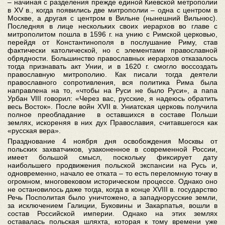
– начиная с разделения прежде единой Киевской метрополии
в XV в., когда появились две митрополии – одна с центром в
Москве, а другая с центром в Вильне (нынешний Вильнюс).
Последняя в лице нескольких своих иерархов во главе с
митрополитом пошла в 1596 г. на унию с Римской церковью,
перейдя от Константинополя в послушание Риму, став
фактически католической, но с элементами православной
обрядности. Большинство православных иерархов отказалось
тогда признавать акт Унии, и в 1620 г. смогло воссоздать
православную митрополию. Как писали тогда деятели
православного сопротивления, вся политика Рима была
направлена на то, «чтобы на Руси не было Руси», а папа
Урбан VIII говорил: «Через вас, русские, я надеюсь обратить
весь Восток». После войн XVII в. Униатская церковь получила
полное преобладание в оставшихся в составе Польши
землях, искореняя в них дух Православия, считавшегося как
«русская вера».
Празднование 4 ноября дня освобождения Москвы от
польских захватчиков, узаконенное в современной России,
имеет большой смысл, поскольку фиксирует дату
наибольшего продвижения польской экспансии на Русь и,
одновременно, начало ее отката – то есть переломную точку в
огромном, многовековом историческом процессе. Однако оно
не остановилось даже тогда, когда в конце XVIII в. государство
Речь Посполитая было уничтожено, а западнорусские земли,
за исключением Галиции, Буковины и Закарпатья, вошли в
состав Российской империи. Однако на этих землях
оставалась польская шляхта, которая к тому времени уже