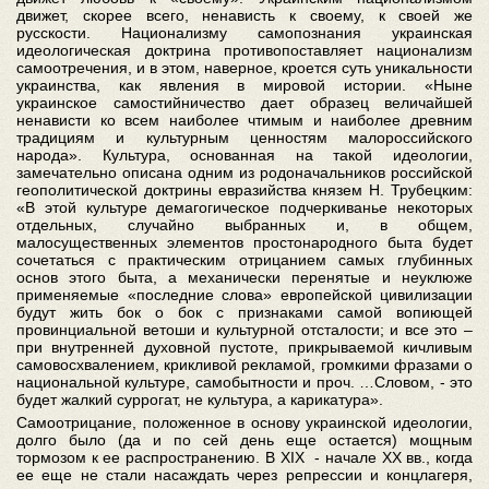
движет, скорее всего, ненависть к своему, к своей же
русскости. Национализму самопознания украинская
идеологическая доктрина противопоставляет национализм
самоотречения, и в этом, наверное, кроется суть уникальности
украинства, как явления в мировой истории. «Ныне
украинское самостийничество дает образец величайшей
ненависти ко всем наиболее чтимым и наиболее древним
традициям и культурным ценностям малороссийского
народа». Культура, основанная на такой идеологии,
замечательно описана одним из родоначальников российской
геополитической доктрины евразийства князем Н. Трубецким:
«В этой культуре демагогическое подчеркиванье некоторых
отдельных, случайно выбранных и, в общем,
малосущественных элементов простонародного быта будет
сочетаться с практическим отрицанием самых глубинных
основ этого быта, а механически перенятые и неуклюже
применяемые «последние слова» европейской цивилизации
будут жить бок о бок с признаками самой вопиющей
провинциальной ветоши и культурной отсталости; и все это –
при внутренней духовной пустоте, прикрываемой кичливым
самовосхвалением, крикливой рекламой, громкими фразами о
национальной культуре, самобытности и проч. …Словом, - это
будет жалкий суррогат, не культура, а карикатура».
Самоотрицание, положенное в основу украинской идеологии,
долго было (да и по сей день еще остается) мощным
тормозом к ее распространению. В XIX - начале XX вв., когда
ее еще не стали насаждать через репрессии и концлагеря,