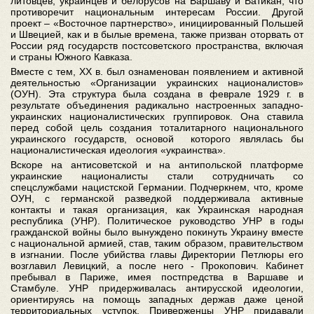
литовцев, украинцев и белорусов на Варшаву и Ватикан, что
противоречит национальным интересам России. Другой
проект – «Восточное партнерство», инициированный Польшей
и Швецией, как и в былые времена, также призван оторвать от
России ряд государств постсоветского пространства, включая
и страны Южного Кавказа.
Вместе с тем, ХХ в. был ознаменован появлением и активной
деятельностью «Организации украинских националистов»
(ОУН). Эта структура была создана в феврале 1929 г. в
результате объединения радикально настроенных западно-
украинских националистических группировок. Она ставила
перед собой цель создания тоталитарного национального
украинского государств, основой которого являлась бы
националистическая идеология «украинства».
Вскоре на антисоветской и на антипольской платформе
украинские националисты стали сотрудничать со
спецслужбами нацистской Германии. Подчеркнем, что, кроме
ОУН, с германской разведкой поддерживала активные
контакты и такая организация, как Украинская народная
республика (УНР). Политическое руководство УНР в годы
гражданской войны было вынуждено покинуть Украину вместе
с национальной армией, став, таким образом, правительством
в изгнании. После убийства главы Директории Петлюры его
возглавил Левицкий, а после него - Прокопович. Кабинет
пребывал в Париже, имея постпредства в Варшаве и
Стамбуле. УНР придерживалась антирусской идеологии,
ориентируясь на помощь западных держав даже ценой
территориальных уступок. Приверженцы УНР придавали