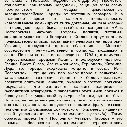
во главе с Польшей, подобно легендарному Прометею,
становится «санитарным кордоном», защищая всем своим
пространством и мощью цивилизованные
западноевропейские народы от восточных варваров. И в
настоящее время в польском геополитическом
истеблишменте доминируют те же доктрины, на базе которых
в последние годы была разработана концепция «Речь
Постополитая Четырех Народов» (поляков, литовцев,
западных украинцев и белорусов). Согласно аргументациям
польских геополитиков, прозападный электорат на территории
Украины, голосующий против сближения с Москвой,
сосредоточен преимущественно в областях, входивших в
состав Польши до её второго раздела в 1793 г., а наименее
пророссийскими городами Украины и Белоруссии являются
Гродно, Брест, Львов, Ивано-Франковск, Тернополь, Житомир,
Луцк, т.е. города, входившие когда-то в состав Речи
Посполитой, где до сих пор высок процент польского и
католического населения. Украино- и белорусоязычными
являются опять-таки области, бывшие в составе польского
государства, что заставляет польских историков и
геополитиков утверждать о заботливом отношении поляков к
белорусской и украинской культуре, ибо там, где не было
Польши, нет ни украинцев, ни белорусов в полном понимании
этого слова, а есть только русские (вспомним фразу польского
геополитика Влодзимежа Бончковского: «Украинец, лишённый
своей украинскости, это политический русский!»). Таким
образом, проект Речи Посполитой Четырёх Народов – это
попытка обоснования идеологической переориентации