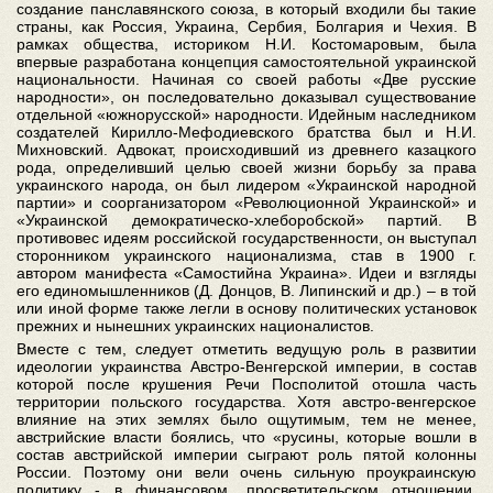
создание панславянского союза, в который входили бы такие
страны, как Россия, Украина, Сербия, Болгария и Чехия. В
рамках общества, историком Н.И. Костомаровым, была
впервые разработана концепция самостоятельной украинской
национальности. Начиная со своей работы «Две русские
народности», он последовательно доказывал существование
отдельной «южнорусской» народности. Идейным наследником
создателей Кирилло-Мефодиевского братства был и Н.И.
Михновский. Адвокат, происходивший из древнего казацкого
рода, определивший целью своей жизни борьбу за права
украинского народа, он был лидером «Украинской народной
партии» и соорганизатором «Революционной Украинской» и
«Украинской демократическо-хлеборобской» партий. В
противовес идеям российской государственности, он выступал
сторонником украинского национализма, став в 1900 г.
автором манифеста «Самостийна Украина». Идеи и взгляды
его единомышленников (Д. Донцов, В. Липинский и др.) – в той
или иной форме также легли в основу политических установок
прежних и нынешних украинских националистов.
Вместе с тем, следует отметить ведущую роль в развитии
идеологии украинства Австро-Венгерской империи, в состав
которой после крушения Речи Посполитой отошла часть
территории польского государства. Хотя австро-венгерское
влияние на этих землях было ощутимым, тем не менее,
австрийские власти боялись, что «русины, которые вошли в
состав австрийской империи сыграют роль пятой колонны
России. Поэтому они вели очень сильную проукраинскую
политику - в финансовом, просветительском отношении,