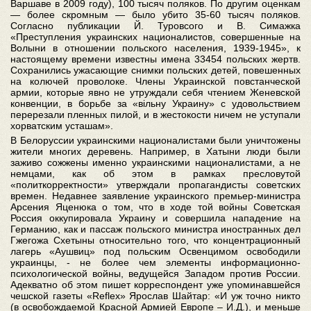
Варшаве в 2009 году), 100 тысяч поляков. По другим оценкам
— более скромным — было убито 35-60 тысяч поляков.
Согласно публикации Й. Туровсого и В. Симажка
«Преступления украинских националистов, совершенные на
Волыни в отношении польского населения, 1939-1945», к
настоящему времени известны имена 33454 польских жертв.
Сохранились ужасающие снимки польских детей, повешенных
на колючей проволоке. Члены Украинской повстанческой
армии, которые явно не утруждали себя чтением Женевской
конвенции, в борьбе за «вiльну Украину» с удовольствием
перерезали пленных пилой, и в жестокости ничем не уступали
хорватским усташам».
В Белоруссии украинскими националистами были уничтожены
жители многих деревень. Например, в Хатыни люди были
заживо сожжены именно украинскими националистами, а не
немцами, как об этом в рамках пресловутой
«политкорректности» утверждали пропагандисты советских
времен. Недавнее заявление украинского премьер-министра
Арсения Яценюка о том, что в ходе той войны Советская
Россия оккупировала Украину и совершила нападение на
Германию, как и пассаж польского министра иностранных дел
Гжегожа Схетыны относительно того, что концентрационный
лагерь «Аушвиц» под польским Освенцимом освободили
украинцы, - не более чем элементы информационно-
психологической войны, ведущейся Западом против России.
Адекватно об этом пишет корреспондент уже упоминавшейся
чешской газеты «Reflex» Ярослав Шайтар: «И уж точно никто
(в освобождаемой Красной Армией Европе – И.Д.), и меньше