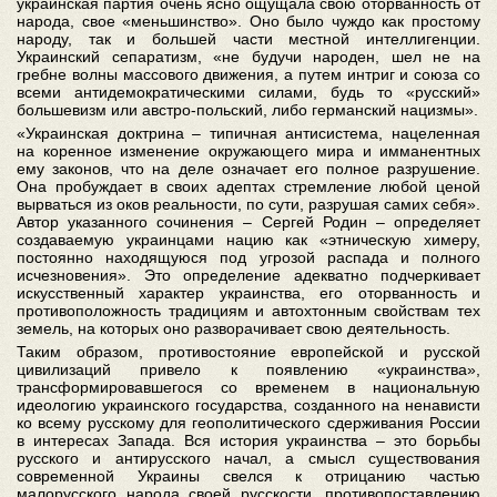
украинская партия очень ясно ощущала свою оторванность от
народа, свое «меньшинство». Оно было чуждо как простому
народу, так и большей части местной интеллигенции.
Украинский сепаратизм, «не будучи народен, шел не на
гребне волны массового движения, а путем интриг и союза со
всеми антидемократическими силами, будь то «русский»
большевизм или австро-польский, либо германский нацизмы».
«Украинская доктрина – типичная антисистема, нацеленная
на коренное изменение окружающего мира и имманентных
ему законов, что на деле означает его полное разрушение.
Она пробуждает в своих адептах стремление любой ценой
вырваться из оков реальности, по сути, разрушая самих себя».
Автор указанного сочинения – Сергей Родин – определяет
создаваемую украинцами нацию как «этническую химеру,
постоянно находящуюся под угрозой распада и полного
исчезновения». Это определение адекватно подчеркивает
искусственный характер украинства, его оторванность и
противоположность традициям и автохтонным свойствам тех
земель, на которых оно разворачивает свою деятельность.
Таким образом, противостояние европейской и русской
цивилизаций привело к появлению «украинства»,
трансформировавшегося со временем в национальную
идеологию украинского государства, созданного на ненависти
ко всему русскому для геополитического сдерживания России
в интересах Запада. Вся история украинства – это борьбы
русского и антирусского начал, а смысл существования
современной Украины свелся к отрицанию частью
малорусского народа своей русскости, противопоставлению