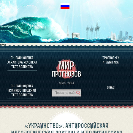
----
ОН-ЛАЙН ОЦЕНКА
ПРОГНОЗЫ И
О ПРОГРАММЕ
ХАРАКТЕРА ЧЕЛОВЕКА
АНАЛИТИКА
ТЕСТ ВОЛИКОВА
ОЦЕНКА ХАРАКТЕРA ЧЕЛОВЕКА
ОЦЕНКА ХАРАКТЕРА ВЫДАЮЩИХСЯ ЛИЧНОСТЕЙ
О ПРОГРАММЕ
· SINCE. 2004 ·
ОН-ЛАЙН ОЦЕНКА
О НАС
ТЕСТ НА СОВМЕСТИМОСТЬ ВОЛИКОВА
ВЗАИМООТНОШЕНИЙ
ПРОГНОЗЫ И АНАЛИТИКА
ТЕСТ ВОЛИКОВА
«УКРАИНСТВО»: АНТИРОССИЙСКАЯ