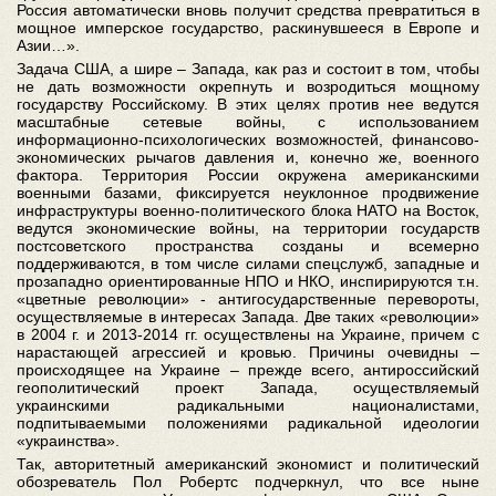
Россия автоматически вновь получит средства превратиться в
мощное имперское государство, раскинувшееся в Европе и
Азии…».
Задача США, а шире – Запада, как раз и состоит в том, чтобы
не дать возможности окрепнуть и возродиться мощному
государству Российскому. В этих целях против нее ведутся
масштабные сетевые войны, с использованием
информационно-психологических возможностей, финансово-
экономических рычагов давления и, конечно же, военного
фактора. Территория России окружена американскими
военными базами, фиксируется неуклонное продвижение
инфраструктуры военно-политического блока НАТО на Восток,
ведутся экономические войны, на территории государств
постсоветского пространства созданы и всемерно
поддерживаются, в том числе силами спецслужб, западные и
прозападно ориентированные НПО и НКО, инспирируются т.н.
«цветные революции» - антигосударственные перевороты,
осуществляемые в интересах Запада. Две таких «революции»
в 2004 г. и 2013-2014 гг. осуществлены на Украине, причем с
нарастающей агрессией и кровью. Причины очевидны –
происходящее на Украине – прежде всего, антироссийский
геополитический проект Запада, осуществляемый
украинскими радикальными националистами,
подпитываемыми положениями радикальной идеологии
«украинства».
Так, авторитетный американский экономист и политический
обозреватель Пол Робертс подчеркнул, что все ныне