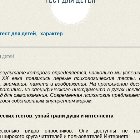
тест для детей,
характер
я детей
результате которого определяется, насколько мы успешн
 XX века появились первые психологические тесты, 
, внимания, памяти и воображения. На протяжении де
вратились из специфического инструмента в руках искл
д для самопознания. Современная психология предлагае
гося собственным внутренним миром.
ских тестов: узнай грани души и интеллекта
несколько видов опросников. Они доступны не то
 широкого круга читателей и пользователей Интернета: