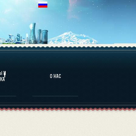
НАЛИТИКА
Ы И
О НАС
КА