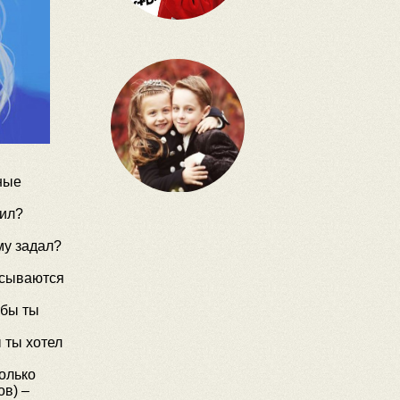
ные
сил?
му задал?
писываются
 бы ты
 ты хотел
только
ов) –