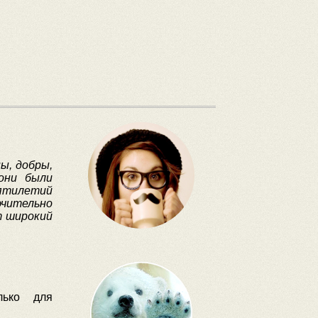
ы, добры,
они были
сятилетий
ючительно
т широкий
лько для