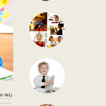
б. №1).