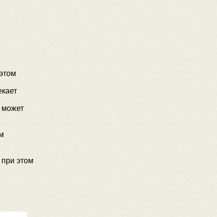
 этом
екает
 может
м
 при этом