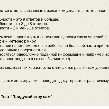
ются ответы связанные с желанием узнавать что-то новое.
ности – это 9 ответов и больше.
ости – от 3 до 8 ответов.
ости – 2 и меньше ответов.
емления проникнуть в логические цепочки связи явлений, в
кий интерес к миру.
авании нового имеется, но ребенка по большей части привл
 довольно поверхностная.
етворяться односложно поданной информацией, например их
анное когда-то в сказке, былине и т.д.
познавательный характер, но отличаются различным уровне
 это иметь игрушки, проводить досуг просто играя, ничему
Тест "Придумай игру сам"