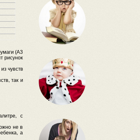
бумаги (А3
т рисунок
 из чувств
ств, так и
алитре, с
ожно не в
ебенка, а