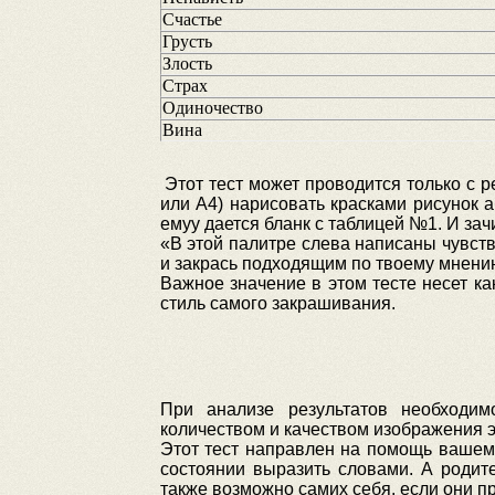
Счастье
Грусть
Злость
Страх
Одиночество
Вина
Этот тест может проводится только с р
или А4) нарисовать красками рисунок а
емуу дается бланк с таблицей №1. И за
«В этой палитре слева написаны чувств
и закрась подходящим по твоему мнению
Важное значение в этом тесте несет ка
стиль самого закрашивания.
При анализе результатов необходим
количеством и качеством изображения эт
Этот тест направлен на помощь вашему
состоянии выразить словами. А родит
также возможно самих себя, если они пр