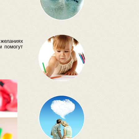
 желаниях
м помогут