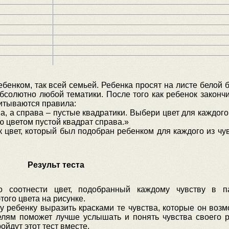
ебенком, так всей семьей. Ребенка просят на листе белой 
бсолютно любой тематики. После того как ребенок закончи
читываются правила:
а, а справа – пустые квадратики. Выбери цвет для каждого
 цветом пустой квадрат справа.»
к цвет, который был подобран ребенком для каждого из чув
Результ теста
о соотнести цвет, подобранный каждому чувству в п
ого цвета на рисунке.
 ребенку выразить красками те чувства, которые он возм
елям поможет лучше услышать и понять чувства своего р
ойдут этот тест вместе.