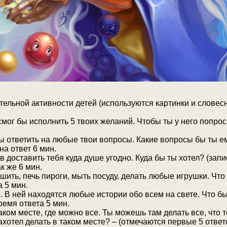
тельной активности детей (используются картинки и словес
ог бы исполнить 5 твоих желаний. Чтобы ты у него попро
ы ответить на любые твои вопросы. Какие вопросы бы ты е
на ответ 6 мин.
в доставить тебя куда душе угодно. Куда бы ты хотел? (за
к же 6 мин.
 шить, печь пироги, мыть посуду, делать любые игрушки. Что
а 5 мин.
 В ней находятся любые истории обо всем на свете. Что бы
ремя ответа 5 мин.
аком месте, где можно все. Ты можешь там делать все, что 
ахотел делать в таком месте? – (отмечаются первые 5 ответ